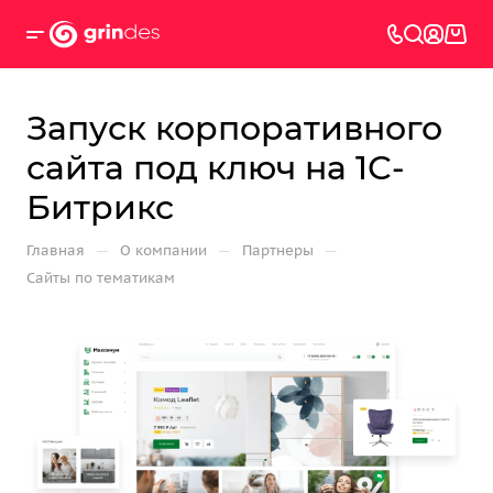
Запуск корпоративного
сайта под ключ на 1С-
Битрикс
—
—
—
Главная
О компании
Партнеры
Сайты по тематикам