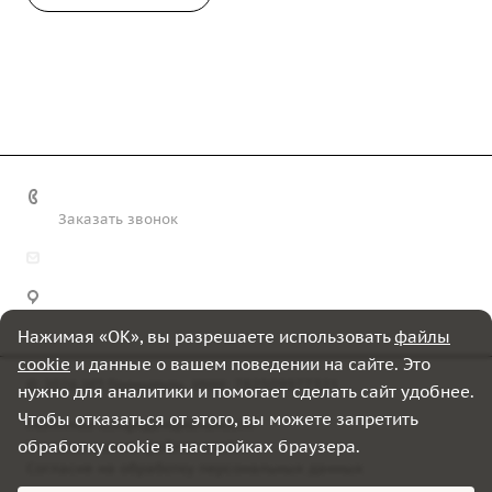
+7 (812) 243-17-33
Заказать звонок
welcome@grindes.ru
Санкт-Петербург, Петергофское ш., 84, корп. 19,
помещение 5-Н
Нажимая «OK», вы разрешаете использовать
файлы
cookie
и данные о вашем поведении на сайте. Это
© 2026 ИП Гриншпуль, ИНН: 782509977321
нужно для аналитики и помогает сделать сайт удобнее.
Чтобы отказаться от этого, вы можете запретить
Политика конфиденциальности
обработку cookie в настройках браузера.
Использование файлов cookie
Согласие на обработку персональных данных