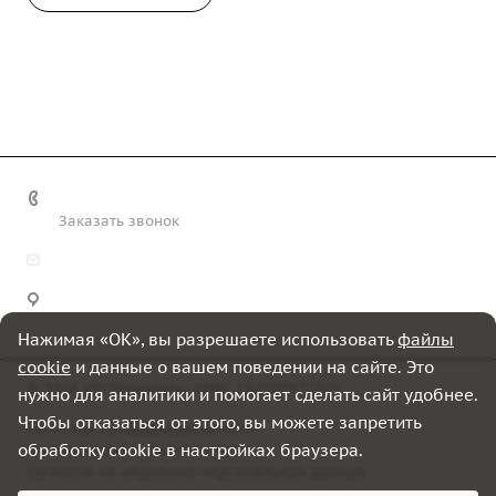
+7 (812) 243-17-33
Заказать звонок
welcome@grindes.ru
Санкт-Петербург, Петергофское ш., 84, корп. 19,
помещение 5-Н
Нажимая «OK», вы разрешаете использовать
файлы
cookie
и данные о вашем поведении на сайте. Это
© 2026 ИП Гриншпуль, ИНН: 782509977321
нужно для аналитики и помогает сделать сайт удобнее.
Чтобы отказаться от этого, вы можете запретить
Политика конфиденциальности
обработку cookie в настройках браузера.
Использование файлов cookie
Согласие на обработку персональных данных