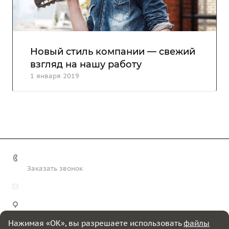
Новый стиль компании — свежий
взгляд на нашу работу
1 января 2019
+7 (812) 243-17-33
Заказать звонок
welcome@grindes.ru
Санкт-Петербург, Петергофское ш., 84, корп. 19,
помещение 5-Н
Нажимая «OK», вы разрешаете использовать
файлы